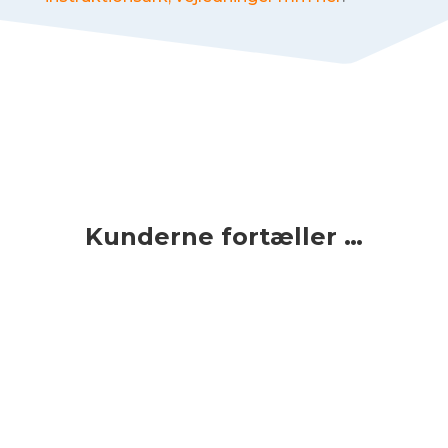
Kunderne fortæller …
Min mand havde ikke fået ordnet sine to
knækkede fortænder, hvis ikke
HjemmeTandplejen var kommet ud til